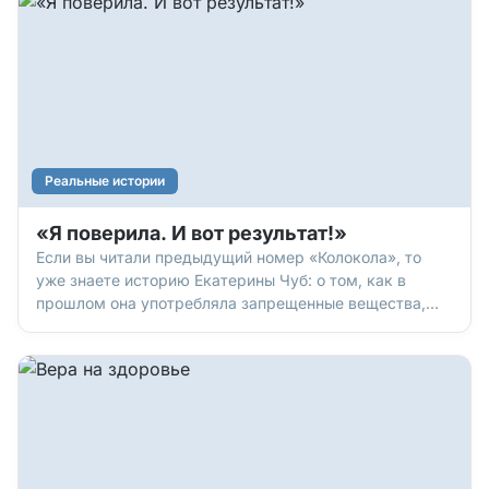
на трех работах, чтобы нас как-то обеспечить. О хр
Реальные истории
«Я поверила. И вот результат!»
Если вы читали предыдущий номер «Колокола», то
уже знаете историю Екатерины Чуб: о том, как в
прошлом она употребляла запрещенные вещества,
была на грани смерти, в отчаянных молитвах
обратилась к Богу – и Бог ответил ей, спас душу,
освободил от зависимости. Екатерина начала новую
жизнь. Однако эта ж