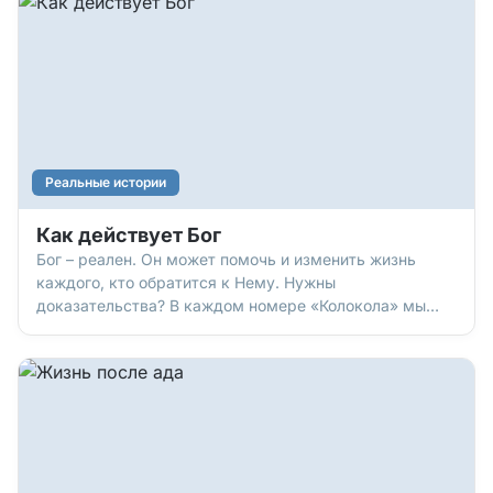
много внимания уделяла его развитию. У нас
установились б
Реальные истории
Как действует Бог
Бог – реален. Он может помочь и изменить жизнь
каждого, кто обратится к Нему. Нужны
доказательства? В каждом номере «Колокола» мы
печатаем истории людей, которым реально помог Бог.
Сегодня мы вспомним только некоторые из них. Дети
Вадим Зуенок в одном из номеров «Колокола»
рассказал не только