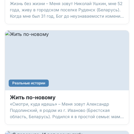
Жизнь без жизни – Меня зовут Николай Ушкин, мне 52
года, живу в городском поселке Руденск (Беларусь).
Когда мне был 31 год, Бог до неузнаваемости изменил
мою жизнь. Судите сами. Родился я в многодетной
семье, где было пятеро детей. Родители уходили на
работу, а мы смотрели друг за другом и проводи
Реальные истории
Жить по-новому
«Смотри, куда идешь» – Меня зовут Александр
Подолинский, я родом из г. Иваново (Брестская
область, Беларусь). Родился я в простой семье: мама,
папа, брат… Но отец выпивал, и, когда мне было шесть
лет, бросил нас. Мама растила детей одна, работала