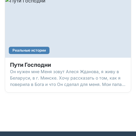
стать взрослым, и я подражал всему, что видел
Реальные истории
Пути Господни
Он нужен мне Меня зовут Алеся Жданова, я живу в
Беларуси, в г. Минске. Хочу рассказать о том, как я
поверила в Бога и что Он сделал для меня. Мои папа и
мама ходили в православную церковь. Но через
какое-то время мама познакомилась с евангельскими
христианами, стала посещать их церковные
служения.