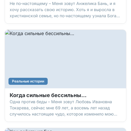
Не по-настоящему – Меня зовут Анжелика Бань, и я
хочу рассказать свою историю. Хоть я и выросла в
христианской семье, но по-настоящему узнала Бога
гораздо позже. С самого детства все познания об
Иисусе Христе я впитывала через жизнь моих
родителей. Я видела, как они служат Богу и помогают
людям, и
Реальные истории
Когда сильные бессильны…
Одна против беды – Меня зовут Любовь Ивановна
Токарева, сейчас мне 69 лет, а восемь лет назад
случилось настоящее чудо, которое изменило мою
жизнь. Им я хочу поделиться с вами. У меня есть сын
Евгений. С детства он был одаренным ребенком. Я