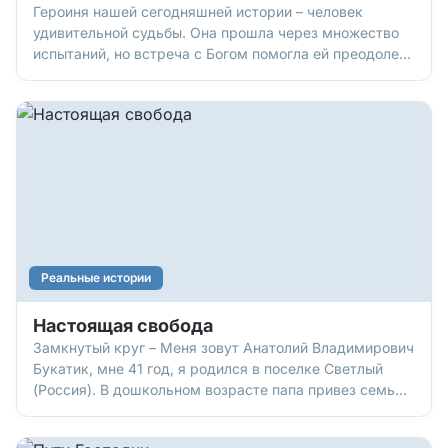
Героиня нашей сегодняшней истории – человек
удивительной судьбы. Она прошла через множество
испытаний, но встреча с Богом помогла ей преодолеть
все трудности и найти свое счастье. Авария
Светлане Монид 48 лет. Она живет и работает в
агрогородке Засковичи (Минская область, Беларусь).
У нее двое
Реальные истории
Настоящая свобода
Замкнутый круг – Меня зовут Анатолий Владимирович
Букатик, мне 41 год, я родился в поселке Светлый
(Россия). В дошкольном возрасте папа привез семью
(где нас, детей, было трое) в Беларусь, где жили его
родители. С раннего детства мне хотелось побыстрее