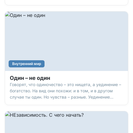
определенную цель, – пролетает мимо нее. А
оказаться «в пролете» – как минимум обидно! Чем
раньше «прицелишься», тем больше шансов попасть
в яблочко. И
Внутренний мир
Один – не один
Говорят, что одиночество – это нищета, а уединение –
богатство. На вид они похожи: и в том, и в другом
случае ты один. Но чувства – разные. Уединение
восстанавливает силы. Одиночество – мучает.
Поэтому уединения люди ищут, а от одиночества –
бегут. Бежать бесполезно, а вот победить одиночество
можн