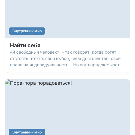
Внутренний мир
Найти себя
«Я свободный человек», – так говорят, когда хотят
отстоять что-то: свой выбор, свое достоинство, свое
право на индивидуальность… Но вот парадокс: часто
мы же сами и отбираем у себя все эти свободы. И
делаем мы это, когда стараемся быть «хорошими»,
угодными, живем «как надо»… не очень-то
задумываясь: а кому «надо»? Насколько правы те,
кому мы стараемся угодить? И здравы ли те
ожидания, которым мы пытаемся соответствовать?
Внутренний мир