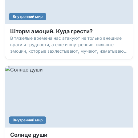
Внутренний мир
Шторм эмоций. Куда грести?
В тяжелые времена нас атакуют не только внешние
враги и трудности, а еще и внутренние: сильные
эмоции, которые захлестывают, мучают, изматывают.
Как их вынести и не сойти с ума? Эмоции – это
датчики нашей души: они помогают понять и
почувствовать, что происходит. Но не указывают нам,
что с этим делать. А значит – включаем голову…
Внутренний мир
Солнце души