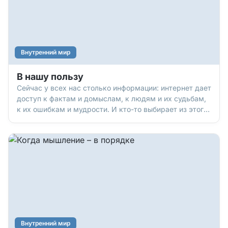
Внутренний мир
В нашу пользу
Сейчас у всех нас столько информации: интернет дает
доступ к фактам и домыслам, к людям и их судьбам,
к их ошибкам и мудрости. И кто-то выбирает из этого
самое бесполезное: грязные слухи, пустую болтовню.
Но можно и выбрать лучшее, подсмотреть и
подслушать реально полезные мысли, открытия, опыт!
Вот некоторые люди, чей опыт нам явно пригодится.
Внутренний мир