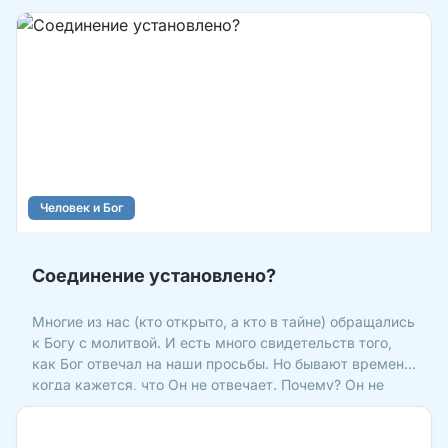
Человек и Бог
Соединение установлено?
Многие из нас (кто открыто, а кто в тайне) обращались
к Богу с молитвой. И есть много свидетельств того,
как Бог отвечал на наши просьбы. Но бывают времена,
когда кажется, что Он не отвечает. Почему? Он не
слышит? Не хочет помочь? Лучше знать, чем
сомневаться. Давайте посмотрим на факты, которые
известны людям с древних времен. А также на