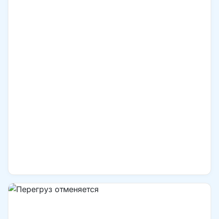
примеры людей, о чьих судьбах рассказывает Библия.
Это поможет понять, почему Божьи ответы могут
задерживаться… и можно ли что-то сделать, чтобы
они пришли быстрее.