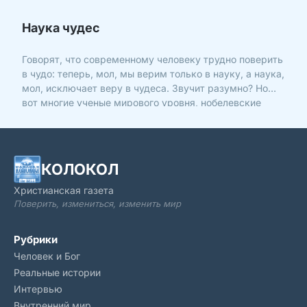
Наука чудес
Говорят, что современному человеку трудно поверить
в чудо: теперь, мол, мы верим только в науку, а наука,
мол, исключает веру в чудеса. Звучит разумно? Но
вот многие ученые мирового уровня, нобелевские
лауреаты (а 65,4% из них – христиане, люди,
верующие в Бога) не согласились бы с таким
мнением. Потому что…
КОЛОКОЛ
Христианская газета
Поверить, измениться, изменить мир
Рубрики
Человек и Бог
Реальные истории
Интервью
Внутренний мир