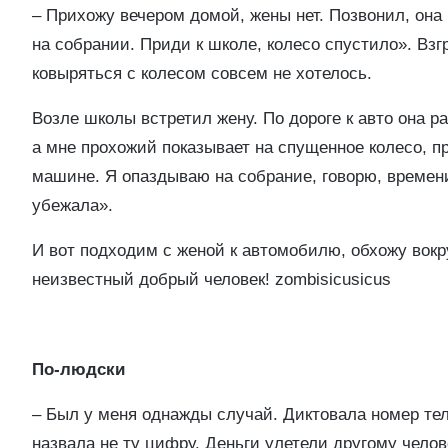
– Прихожу вечером домой, жены нет. Позвонил, она 
на собрании. Приди к школе, колесо спустило». Взг
ковыряться с колесом совсем не хотелось.
Возле школы встретил жену. По дороге к авто она р
а мне прохожий показывает на спущенное колесо, пр
машине. Я опаздываю на собрание, говорю, времени 
убежала».
И вот подходим с женой к автомобилю, обхожу вокру
неизвестный добрый человек!
zombisicusicus
По-людски
– Был у меня однажды случай. Диктовала номер тел
назвала не ту цифру. Деньги улетели другому челов