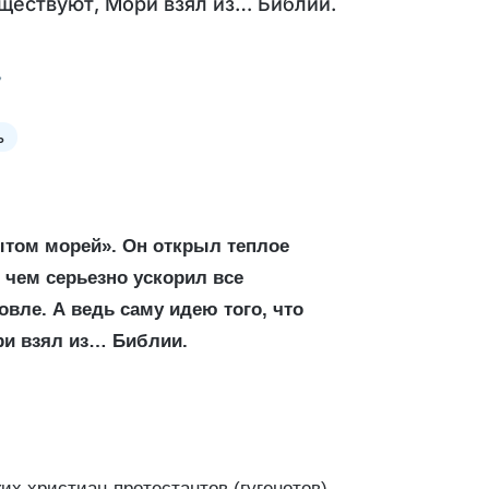
существуют, Мори взял из… Библии.
ь
ытом морей». Он открыл теплое
 чем серьезно ускорил все
вле. А ведь саму идею того, что
ри взял из… Библии.
х христиан-протестантов (гугенотов),