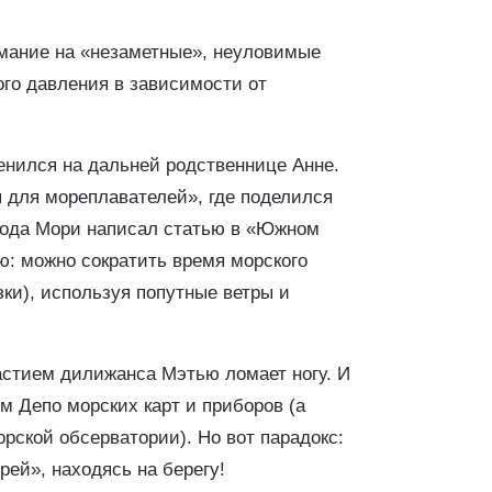
мание на «незаметные», неуловимые
ого давления в зависимости от
нился на дальней родственнице Анне.
я для мореплавателей», где поделился
года Мори написал статью в «Южном
ю: можно сократить время морского
озки), используя попутные ветры и
астием дилижанса Мэтью ломает ногу. И
ом Депо морских карт и приборов (а
рской обсерватории). Но вот парадокс:
ей», находясь на берегу!