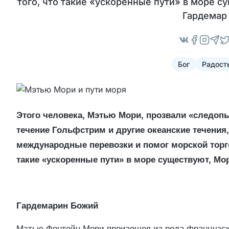
того, что такие «ускоренные пути» в море 
Гардемар
Бог
Радост
Этого человека, Мэтью Мори, прозвали «следоп
течение Гольфстрим и другие океанские течения,
международные перевозки и помог морской торго
такие «ускоренные пути» в море существуют, Мо
Гардемарин Божий
Мэтью Фонтейн Мори произошел из рода французски