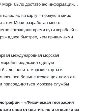
ерь у Мори было достаточно информации…
м нанес их на карту – первую в мире
ри этом Мори разработал много
метно сокращали время пути кораблей в
оря» вдвое быстрее, чем привычными
первая международная морская
т морей» предложил единую
 бы дополнить морские карты и
лялось все больше желающих помогать
ли присоединяться морские службы
анографии – «Физическая география
олько свои открытия, но и отрывки из