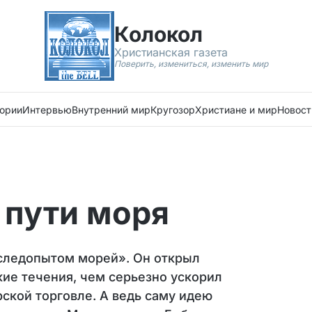
Колокол
Христианская газета
Поверить, измениться, изменить мир
ории
Интервью
Внутренний мир
Кругозор
Христиане и мир
Новост
 пути моря
«следопытом морей». Он открыл
кие течения, чем серьезно ускорил
ской торговле. А ведь саму идею