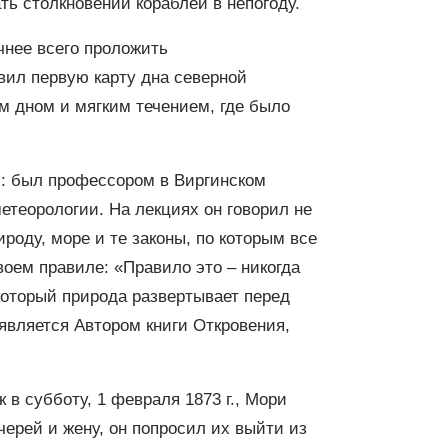
ь столкновений кораблей в непогоду.
чнее всего проложить
авил первую карту дна северной
м дном и мягким течением, где было
л: был профессором в Виргинском
етеорологии. На лекциях он говорил не
ироду, море и те законы, по которым все
своем правиле: «Правило это – никогда
 который природа развертывает перед
 является Автором книги Откровения,
 в субботу, 1 февраля 1873 г., Мори
ерей и жену, он попросил их выйти из