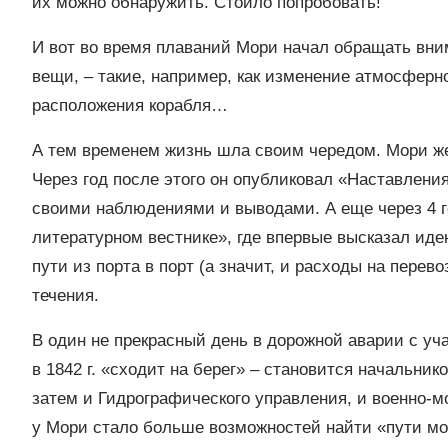
их можно обнаружить. Стоило попробовать!
И вот во время плаваний Мори начал обращать вни
вещи, – такие, например, как изменение атмосферн
расположения корабля…
А тем временем жизнь шла своим чередом. Мори же
Через год после этого он опубликовал «Наставлени
своими наблюдениями и выводами. А еще через 4 
литературном вестнике», где впервые высказал иде
пути из порта в порт (а значит, и расходы на перев
течения.
В один не прекрасный день в дорожной аварии с уч
в 1842 г. «сходит на берег» – становится начальник
затем и Гидрографического управления, и военно-мо
у Мори стало больше возможностей найти «пути мор