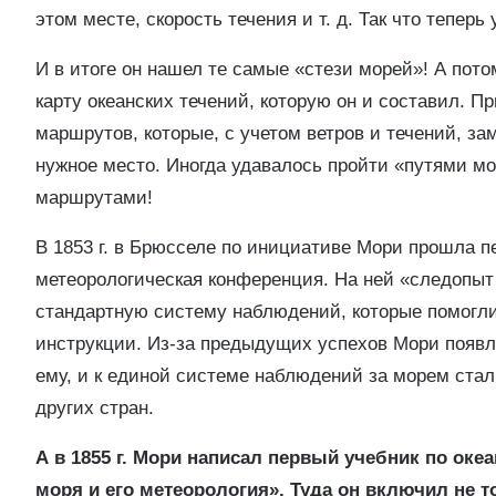
этом месте, скорость течения и т. д. Так что теп
И в итоге он нашел те самые «стези морей»! А пото
карту океанских течений, которую он и составил. П
маршрутов, которые, с учетом ветров и течений, за
нужное место. Иногда удавалось пройти «путями м
маршрутами!
В 1853 г. в Брюсселе по инициативе Мори прошла 
метеорологическая конференция. На ней «следопы
стандартную систему наблюдений, которые помогли
инструкции. Из-за предыдущих успехов Мори появ
ему, и к единой системе наблюдений за морем ста
других стран.
А в 1855 г. Мори написал первый учебник по оке
моря и его метеорология». Туда он включил не т