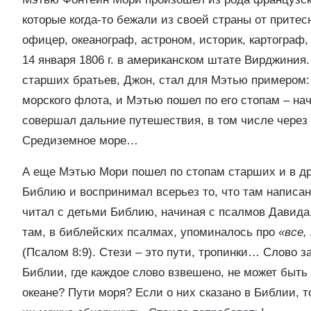
которые когда-то бежали из своей страны от прите
офицер, океанограф, астроном, историк, картограф, м
14 января 1806 г. в американском штате Вирджиния.
старших братьев, Джон, стал для Мэтью примером:
морского флота, и Мэтью пошел по его стопам – на
совершал дальние путешествия, в том числе через 
Средиземное море…
А еще Мэтью Мори пошел по стопам старших и в др
Библию и воспринимал всерьез то, что там написано
читал с детьми Библию, начиная с псалмов Давида,
там, в библейских псалмах, упоминалось про
«все,
(Псалом 8:9). Стези – это пути, тропинки… Слово з
Библии, где каждое слово взвешено, не может быть
океане? Пути моря? Если о них сказано в Библии, то