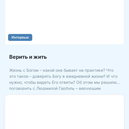
Интервью
Верить и жить
Жизнь с Богом – какой она бывает на практике? Что
это такое – доверять Богу в ежедневной жизни? И что
нужно, чтобы видеть Его ответы? Об этом мы решили
поговорить с Людмилой Гарбуль – верующим
человеком, женой пастора церкви «Библейский центр
«Спасение»» (г. Поставы, Беларусь). Людмила не
понаслышк