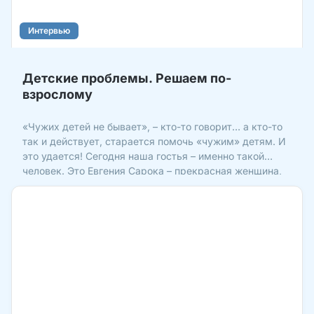
Интервью
Детские проблемы. Решаем по-
взрослому
«Чужих детей не бывает», – кто-то говорит… а кто-то
так и действует, старается помочь «чужим» детям. И
это удается! Сегодня наша гостья – именно такой
человек. Это Евгения Сарока – прекрасная женщина,
верующий человек, мама троих детей… В прошлом
она – подросток из неблагополучной семьи. Сегодня
он