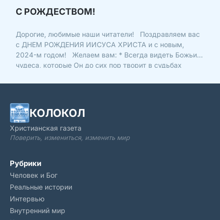
С РОЖДЕСТВОМ!
Дорогие, любимые наши читатели! Поздравляем вас
с ДНЕМ РОЖДЕНИЯ ИИСУСА ХРИСТА и с новым,
2024-м годом! Желаем вам: * Всегда видеть Божьи
чудеса, которые Он до сих пор творит в судьбах
людей.То, что мы видим, зависит от того, куда мы
смотрим. Кто каждый месяц заглядывает на страницы
«Колокол
КОЛОКОЛ
Христианская газета
Поверить, измениться, изменить мир
Рубрики
Человек и Бог
Реальные истории
Интервью
Внутренний мир