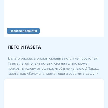
Новости и события
ЛЕТО И ГАЗЕТА
Да, это рифма, а рифмы складываются не просто так!
Газета летом очень кстати: она не только может
прикрыть голову от солнца, чтобы не напекло :) Такая
газета, как «Колокол», может еще и освежить душу, и
защитить ум от перегрева стрессовыми событиями
современной жизни! Настало лето – читаем газету