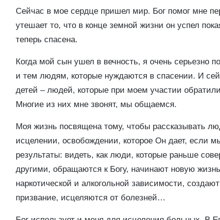
Сейчас в мое сердце пришел мир. Бог помог мне пе
утешает то, что в конце земной жизни он успел пок
теперь спасена.
Когда мой сын ушел в вечность, я очень серьезно 
и тем людям, которые нуждаются в спасении. И сей
детей – людей, которые при моем участии обратили
Многие из них мне звонят, мы общаемся.
Моя жизнь посвящена тому, чтобы рассказывать лю
исцелении, освобождении, которое Он дает, если мы
результаты: видеть, как люди, которые раньше сов
другими, обращаются к Богу, начинают новую жизн
наркотической и алкогольной зависимости, создают
призвание, исцеляются от болезней…
Бог использует и меня для исцеления больных. В Е