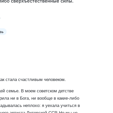
е-либо сверхъестественные силы.
вь
 как стала счастливым человеком.
щей семье. В моем советском детстве
ерила ни в Бога, ни вообще в какие-либо
адывалась неплохо: я уехала учиться в
ного артиста Литовской ССР. Но мы не