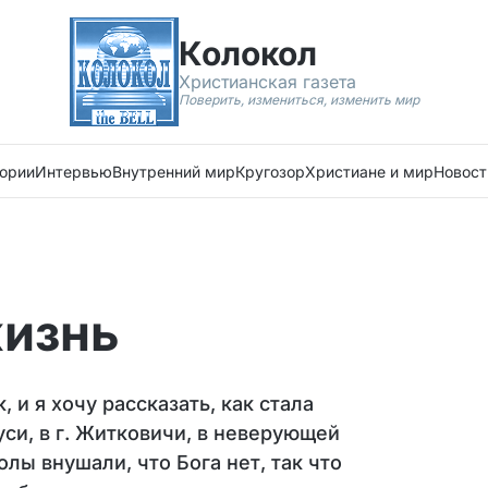
Колокол
Христианская газета
Поверить, измениться, изменить мир
ории
Интервью
Внутренний мир
Кругозор
Христиане и мир
Новост
жизнь
 и я хочу рассказать, как стала
си, в г. Житковичи, в неверующей
лы внушали, что Бога нет, так что