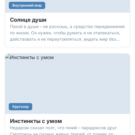
Внутренний мир
Солнце души
Покой в душе – не роскошь, а средство передвижения
по жизни. Он нужен, чтобы думать и не отвлекаться,
действовать и не переутомляться, видеть мир без
паники – и принимать мудрые, удачные решения.
Вопрос – где этот внутренний покой взять, когда
события только и делают, что выбивают нас из колеи.
Кругозор
Инстинкты с умом
Недаром сказал поэт, что гений – парадоксов друг.
Смотришь на разных живых тварей, от птичек до