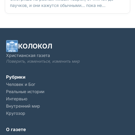
паучков, и они кажутся обычными… пока не
присмотришься получше. А потом видишь такое, что
диву даешься: «Серьезно, оно все вот так?» И
понимаешь, что никакой случайности тут быть не
могло: эти существа созданы, продуманы и
изобретены намеренно – кем-то не просто умным, а
гениальным, буквально Богом. И этот Гений –
КОЛОКОЛ
действительно парадоксов друг. Вот, например…
Христианская газета
Поверить, измениться, изменить мир
Рубрики
Человек и Бог
Реальные истории
Интервью
Внутренний мир
Кругозор
О газете