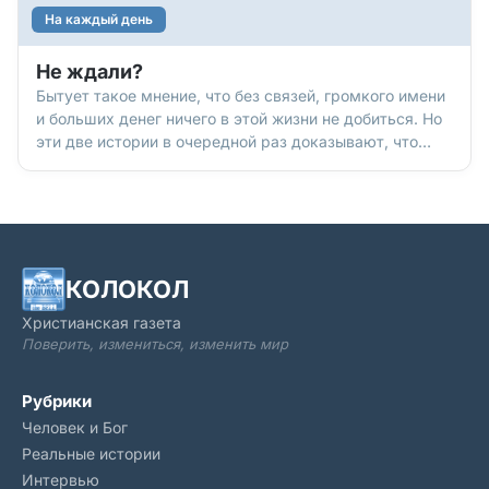
На каждый день
Не ждали?
Бытует такое мнение, что без связей, громкого имени
и больших денег ничего в этой жизни не добиться. Но
эти две истории в очередной раз доказывают, что
иногда победа приходит к «темной лошадке», а за
громким именем может ничего такого уж
выдающегося и не стоять… По этому поводу еще
мудрый царь Соломон заметил: «Коня приготовляют
на день битвы, но победа – от Господа» (Притчи,
21:31).
КОЛОКОЛ
Христианская газета
Поверить, измениться, изменить мир
Рубрики
Человек и Бог
Реальные истории
Интервью