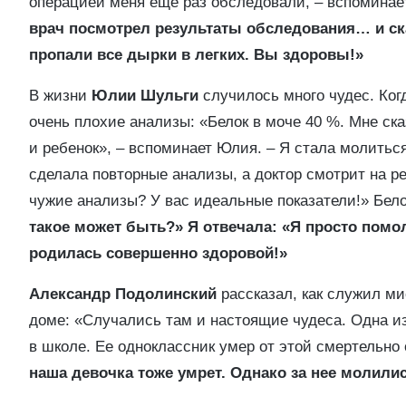
операцией меня еще раз обследовали, – вспомина
врач посмотрел результаты обследования… и ска
пропали все дырки в легких. Вы здоровы!»
В жизни
Юлии Шульги
случилось много чудес. Ког
очень плохие анализы: «Белок в моче 40 %. Мне ска
и ребенок», – вспоминает Юлия. – Я стала молить
сделала повторные анализы, а доктор смотрит на р
чужие анализы? У вас идеальные показатели!» Бело
такое может быть?» Я отвечала: «Я просто помо
родилась совершенно здоровой!»
Александр Подолинский
рассказал, как служил ми
доме: «Случались там и настоящие чудеса. Одна и
в школе. Ее одноклассник умер от этой смертельно
наша девочка тоже умрет. Однако за нее молили