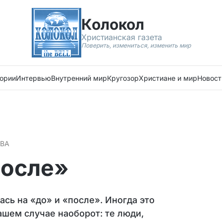
Колокол
Христианская газета
Поверить, измениться, изменить мир
ории
Интервью
Внутренний мир
Кругозор
Христиане и мир
Новост
ОВА
после»
ась на «до» и «после». Иногда это
ашем случае наоборот: те люди,