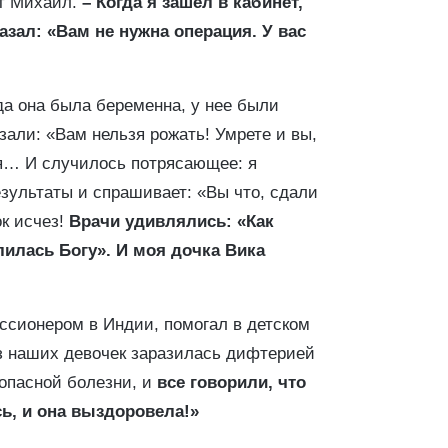
ет Михаил.
– Когда я зашел в кабинет,
зал: «Вам не нужна операция. У вас
да она была беременна, у нее были
зали: «Вам нельзя рожать! Умрете и вы,
ся… И случилось потрясающее: я
езультаты и спрашивает: «Вы что, сдали
к исчез!
Врачи удивлялись: «Как
лилась Богу». И моя дочка Вика
ссионером в Индии, помогал в детском
з наших девочек заразилась дифтерией
 опасной болезни, и
все говорили, что
сь, и она выздоровела!»