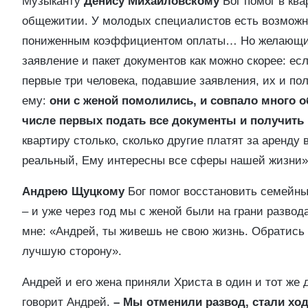
Музыканту
Денису Михайловскому
Бог помог в кв
общежитии. У молодых специалистов есть возможно
пониженным коэффициентом оплаты… Но желающих 
заявление и пакет документов как можно скорее: есл
первые три человека, подавшие заявления, их и пол
ему:
они с женой помолились, и совпало много об
числе первых подать все документы и получить 
квартиру столько, сколько другие платят за аренду 
реальный, Ему интересны все сферы нашей жизни»,
Андрею Щуцкому
Бог помог восстановить семейны
– и уже через год мы с женой были на грани развод
мне: «Андрей, ты живешь не свою жизнь. Обратись 
лучшую сторону».
Андрей и его жена приняли Христа в один и тот же д
говорит Андрей.
– Мы отменили развод, стали ход