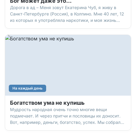
Бог может даже это…
Дорога в ад – Меня зовут Екатерина Чуб, я живу в
Санкт-Петербурге (Россия), в Колпино. Мне 40 лет, 12
из которых я употребляла наркотики, и моя жизнь
была похожа на ад. Как такое могло случиться с
хорошей девочкой Катей, которой я была в детстве?
Оказалось, очень просто… Мама не занималась моим
в
На каждый день
Богатством ума не купишь
Мудрость народная очень точно многие вещи
подмечает. И через притчи и пословицы их доносит.
Вот, например, деньги, богатство, успех. Мы собрали
из разных уголков мира то, что народ об этом думает.
Интересно узнать? Это жизнь? Жил один скупой