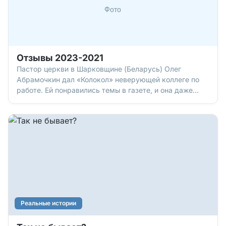
Отзывы 2023-2021
Пастор церкви в Шарковщине (Беларусь) Олег
Абрамочкин дал «Колокол» неверующей коллеге по
работе. Ей понравились темы в газете, и она даже
подписалась на «Колокол». Людмила Мороз из
г.Новополоцка (Беларусь) дала «Колокол»
неверующей знакомой. Та удивилась, что статьи не
Реальные истории