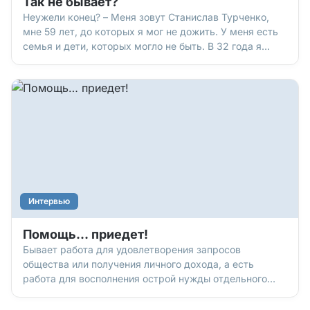
Так не бывает?
Неужели конец? – Меня зовут Станислав Турченко,
мне 59 лет, до которых я мог не дожить. У меня есть
семья и дети, которых могло не быть. В 32 года я
заболел так, что готовился умереть. Но Бог исцелил
мое тело, спас душу, изменил судьбу. Расскажу, как
это было. Моя история начиналась «за здравие»:
Интервью
Помощь… приедет!
Бывает работа для удовлетворения запросов
общества или получения личного дохода, а есть
работа для восполнения острой нужды отдельного
человека. Такую работу выбрал для себя Артем
ДЗИК. Он помогает людям, которые получили травму,