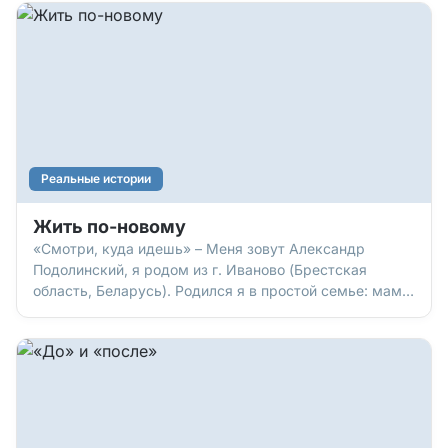
верующий человек, директор компании «Будьте
здоровы», котор
Реальные истории
Жить по-новому
«Смотри, куда идешь» – Меня зовут Александр
Подолинский, я родом из г. Иваново (Брестская
область, Беларусь). Родился я в простой семье: мама,
папа, брат… Но отец выпивал, и, когда мне было шесть
лет, бросил нас. Мама растила детей одна, работала
на трех работах, чтобы нас как-то обеспечить. О хр