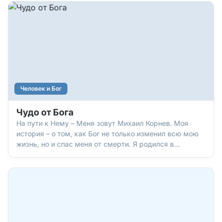
человек, который замуровал в стену подвала
большую
Человек и Бог
Чудо от Бога
На пути к Нему – Меня зовут Михаил Корнев. Моя
история – о том, как Бог не только изменил всю мою
жизнь, но и спас меня от смерти. Я родился в
многодетной семье, у меня еще есть две старшие
сестры. Папа работал инженером, мама –
библиотекарем. Жили мы в г. Тихорецке (Россия).
После школы я пошел