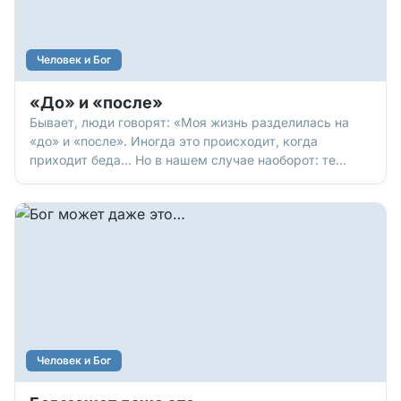
Человек и Бог
«До» и «после»
Бывает, люди говорят: «Моя жизнь разделилась на
«до» и «после». Иногда это происходит, когда
приходит беда… Но в нашем случае наоборот: те
люди, которые в этом году рассказали на страницах
«Колокола» свои личные истории, пережили не беду, а
восстановление. Их жизнь разделилась на «до
Христа» и «после Христа».
Человек и Бог