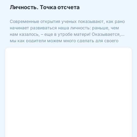
Личность. Точка отсчета
Современные открытия ученых показывают, как рано
начинает развиваться наша личность: раньше, чем
нам казалось, – еще в утробе матери! Оказывается,
мы как родители можем много сделать для своего
ребенка, даже когда еще не видим его. Это время
«невидимости» – особенно важное для него. И вот
почему.