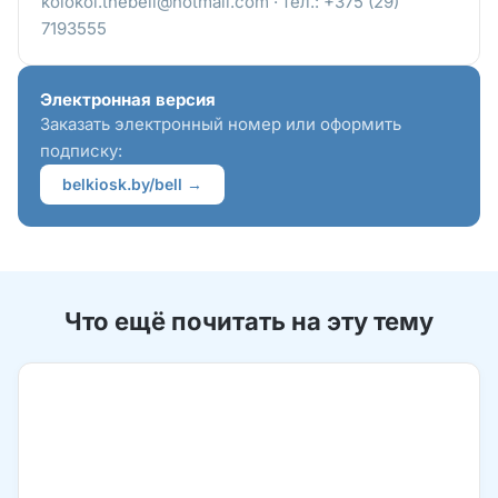
kolokol.thebell@hotmail.com · тел.: +375 (29)
7193555
Электронная версия
Заказать электронный номер или оформить
подписку:
belkiosk.by/bell →
Что ещё почитать на эту тему