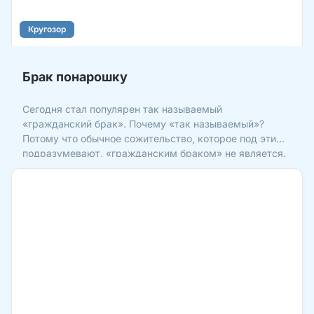
Кругозор
Брак понарошку
Сегодня стал популярен так называемый
«гражданский брак». Почему «так называемый»?
Потому что обычное сожительство, которое под этим
подразумевают, «гражданским браком» не является.
По понятиям Откуда взялось понятие «гражданский
брак»? В большинстве стран брак раньше
регистрировался только в ц