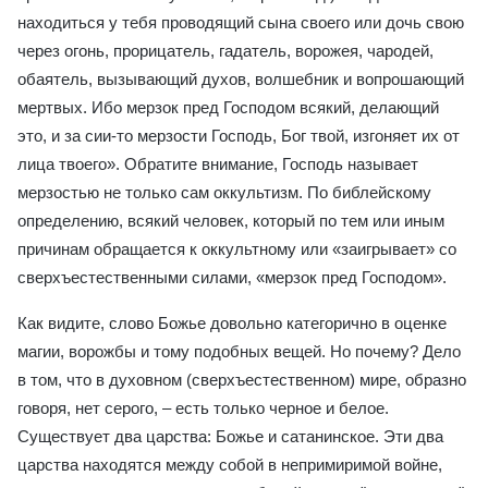
находиться у тебя проводящий сына своего или дочь свою
через огонь, прорицатель, гадатель, ворожея, чародей,
обаятель, вызывающий духов, волшебник и вопрошающий
мертвых. Ибо мерзок пред Господом всякий, делающий
это, и за сии-то мерзости Господь, Бог твой, изгоняет их от
лица твоего». Обратите внимание, Господь называет
мерзостью не только сам оккультизм. По библейскому
определению, всякий человек, который по тем или иным
причинам обращается к оккультному или «заигрывает» со
сверхъестественными силами, «мерзок пред Господом».
Как видите, слово Божье довольно категорично в оценке
магии, ворожбы и тому подобных вещей. Но почему? Дело
в том, что в духовном (сверхъестественном) мире, образно
говоря, нет серого, – есть только черное и белое.
Существует два царства: Божье и сатанинское. Эти два
царства находятся между собой в непримиримой войне,