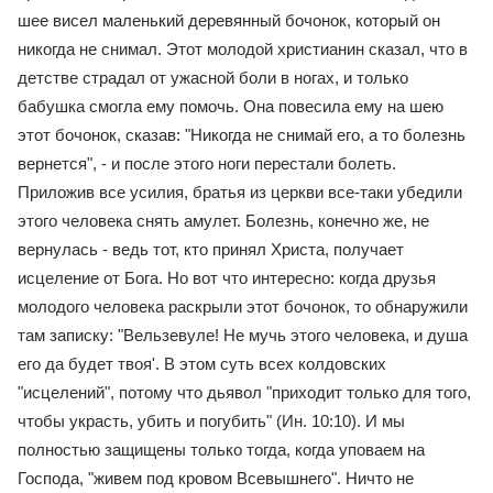
шее висел маленький деревянный бочонок, который он
никогда не снимал. Этот молодой христианин сказал, что в
детстве страдал от ужасной боли в ногах, и только
бабушка смогла ему помочь. Она повесила ему на шею
этот бочонок, сказав: "Никогда не снимай его, а то болезнь
вернется", - и после этого ноги перестали болеть.
Приложив все усилия, братья из церкви все-таки убедили
этого человека снять амулет. Болезнь, конечно же, не
вернулась - ведь тот, кто принял Христа, получает
исцеление от Бога. Но вот что интересно: когда друзья
молодого человека раскрыли этот бочонок, то обнаружили
там записку: "Вельзевуле! Не мучь этого человека, и душа
его да будет твоя'. В этом суть всех колдовских
"исцелений", потому что дьявол "приходит только для того,
чтобы украсть, убить и погубить" (Ин. 10:10). И мы
полностью защищены только тогда, когда уповаем на
Господа, "живем под кровом Всевышнего". Ничто не