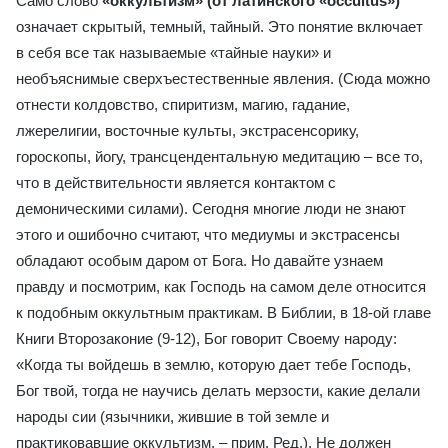
Само слово
«оккультизм» (от латинского «occultus»)
означает скрытый, темный, тайный. Это понятие включает
в себя все так называемые «тайные науки» и
необъяснимые сверхъестественные явления. (Сюда можно
отнести колдовство, спиритизм, магию, гадание,
лжерелигии, восточные культы, экстрасенсорику,
гороскопы, йогу, трансцендентальную медитацию – все то,
что в действительности является контактом с
демоническими силами). Сегодня многие люди не знают
этого и ошибочно считают, что медиумы и экстрасенсы
обладают особым даром от Бога. Но давайте узнаем
правду и посмотрим, как Господь на самом деле относится
к подобным оккультным практикам. В Библии, в 18-ой главе
Книги Второзаконие (9-12), Бог говорит Своему народу:
«Когда ты войдешь в землю, которую дает тебе Господь,
Бог твой, тогда не научись делать мерзости, какие делали
народы сии (язычники, жившие в той земле и
практиковавшие оккультизм, – прим. Ред.). Не должен