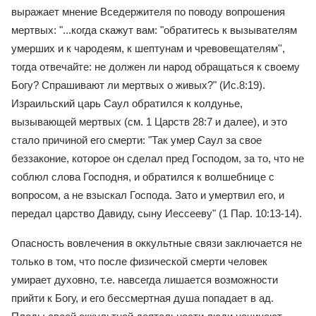
выражает мнение Вседержителя по поводу вопрошения
мертвых: "...когда скажут вам: "обратитесь к вызывателям
умерших и к чародеям, к шептунам и чревовещателям'',
тогда отвечайте: не должен ли народ обращаться к своему
Богу? Спрашивают ли мертвых о живых?" (Ис.8:19).
Израильский царь Саул обратился к колдунье,
вызывающей мертвых (см. 1 Царств 28:7 и далее), и это
стало причиной его смерти: "Так умер Саул за свое
беззаконие, которое он сделал пред Господом, за то, что не
соблюл слова Господня, и обратился к волшебнице с
вопросом, а не взыскал Господа. Зато и умертвил его, и
передал царство Давиду, сыну Иессееву" (1 Пар. 10:13-14).
Опасность вовлечения в оккультные связи заключается не
только в том, что после физической смерти человек
умирает духовно, т.е. навсегда лишается возможности
прийти к Богу, и его бессмертная душа попадает в ад.