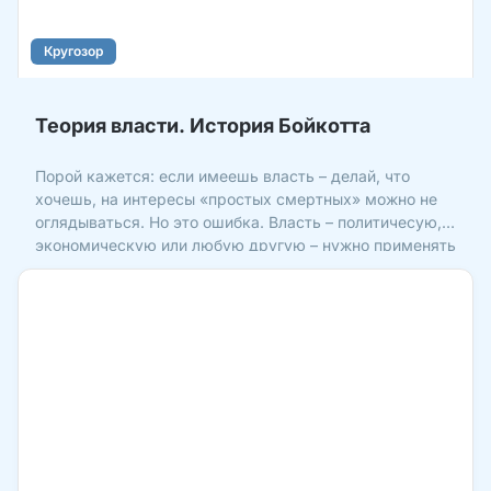
Кругозор
Теория власти. История Бойкотта
Порой кажется: если имеешь власть – делай, что
хочешь, на интересы «простых смертных» можно не
оглядываться. Но это ошибка. Власть – политичесую,
экономическую или любую другую – нужно применять
разумно. Руководствуясь здравым смыслом,
совестью и милосердием. Ведь это Божьи принципы, и
нарушать их – небезопасно.