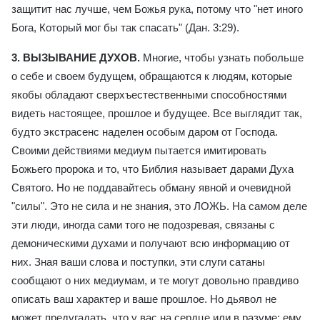
защитит нас лучше, чем Божья рука, потому что "нет иного
Бога, Который мог бы так спасать" (Дан. 3:29).
3. ВЫЗЫВАНИЕ ДУХОВ.
Многие, чтобы узнать побольше
о себе и своем будущем, обращаются к людям, которые
якобы обладают сверхъестественными способностями
видеть настоящее, прошлое и будущее. Все выглядит так,
будто экстрасенс наделен особым даром от Господа.
Своими действиями медиум пытается имитировать
Божьего пророка и то, что Библия называет дарами Духа
Святого. Но не поддавайтесь обману явной и очевидной
"силы". Это не сила и не знания, это ЛОЖЬ. На самом деле
эти люди, иногда сами того не подозревая, связаны с
демоническими духами и получают всю информацию от
них. Зная ваши слова и поступки, эти слуги сатаны
сообщают о них медиумам, и те могут довольно правдиво
описать ваш характер и ваше прошлое. Но дьявол не
может предугадать, что у вас на сердце или в разуме; ему