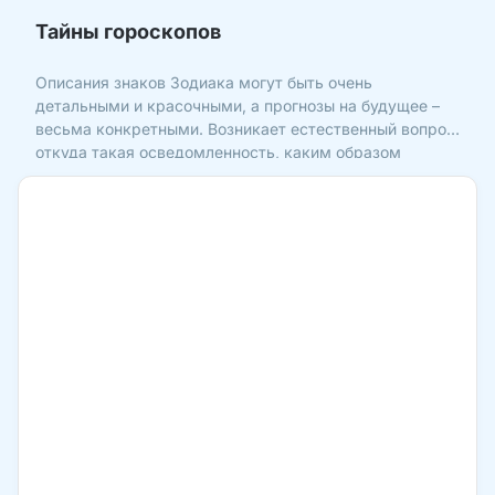
Тайны гороскопов
Описания знаков Зодиака могут быть очень
детальными и красочными, а прогнозы на будущее –
весьма конкретными. Возникает естественный вопрос:
откуда такая осведомленность, каким образом
астрологи получили свои знания? В этой статье я буду
ссылаться на книгу Александра Арефьева «Лукавая
астрология»,