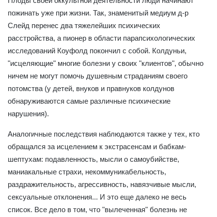
Плоды своей оккультной деятельности люди начинают
пожинать уже при жизни. Так, знаменитый медиум д-р
Слейд перенес два тяжелейших психических
расстройства, а пионер в области парапсихологических
исследований Коуфолд покончил с собой. Колдуньи,
"исцеляющие" многие болезни у своих "клиентов", обычно
ничем не могут помочь душевным страданиям своего
потомства (у детей, внуков и правнуков колдунов
обнаруживаются самые различные психические
нарушения).
Аналогичные последствия наблюдаются также у тех, кто
обращался за исцелением к экстрасенсам и бабкам-
шептухам: подавленность, мысли о самоубийстве,
маниакальные страхи, некоммуникабельность,
раздражительность, агрессивность, навязчивые мысли,
сексуальные отклонения... И это еще далеко не весь
список. Все дело в том, что "вылеченная" болезнь не