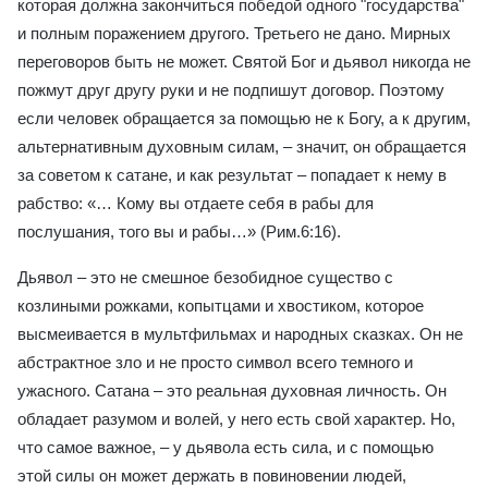
которая должна закончиться победой одного "государства"
и полным поражением другого. Третьего не дано. Мирных
переговоров быть не может. Святой Бог и дьявол никогда не
пожмут друг другу руки и не подпишут договор. Поэтому
если человек обращается за помощью не к Богу, а к другим,
альтернативным духовным силам, – значит, он обращается
за советом к сатане, и как результат – попадает к нему в
рабство: «… Кому вы отдаете себя в рабы для
послушания, того вы и рабы…» (Рим.6:16).
Дьявол – это не смешное безобидное существо с
козлиными рожками, копытцами и хвостиком, которое
высмеивается в мультфильмах и народных сказках. Он не
абстрактное зло и не просто символ всего темного и
ужасного. Сатана – это реальная духовная личность. Он
обладает разумом и волей, у него есть свой характер. Но,
что самое важное, – у дьявола есть сила, и с помощью
этой силы он может держать в повиновении людей,