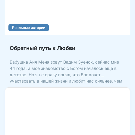
Реальные истории
Обратный путь к Любви
Бабушка Аня Меня зовут Вадим Зуенок, сейчас мне
44 года, а мое знакомство с Богом началось еще в
детстве. Но я не сразу понял, что Бог хочет
участвовать в нашей жизни и любит нас сильнее, чем
мы думаем… Когда я был ребенком, я часто
простужался, и врачи сказали: «Лучше ему до школы
быть дома». Род