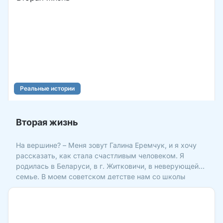
Реальные истории
Вторая жизнь
На вершине? – Меня зовут Галина Еремчук, и я хочу
рассказать, как стала счастливым человеком. Я
родилась в Беларуси, в г. Житковичи, в неверующей
семье. В моем советском детстве нам со школы
внушали, что Бога нет, так что я не верила ни в Бога,
ни вообще в какие-либо сверхъестественные силы.
Жизнь