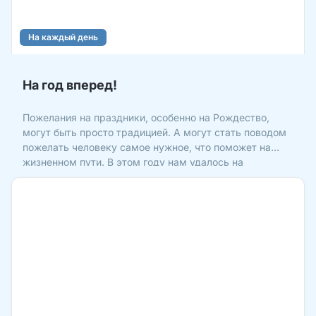
На каждый день
На год вперед!
Пожелания на праздники, особенно на Рождество,
могут быть просто традицией. А могут стать поводом
пожелать человеку самое нужное, что поможет на
жизненном пути. В этом году нам удалось на
страницах газеты пообщаться со многими
интересными людьми. Вот некоторые пожелания от
наших собеседников вам, ч